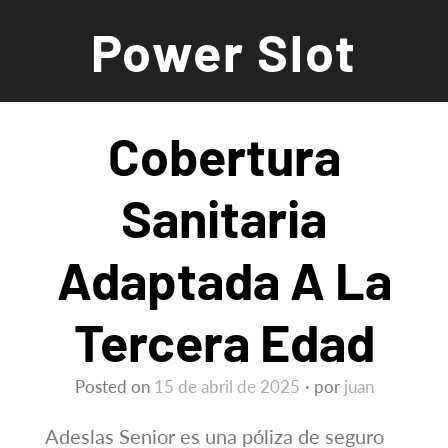
Saltar
Power Slot
al
contenido
Cobertura
Sanitaria
Adaptada A La
Tercera Edad
Posted on
15 de abril de 2025
por
juan
Adeslas Senior es una póliza de seguro