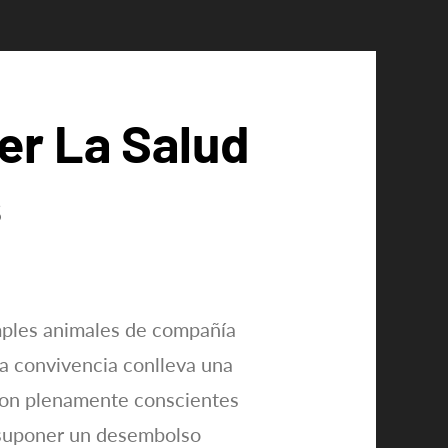
er La Salud
s
imples animales de compañía
la convivencia conlleva una
 son plenamente conscientes
e suponer un desembolso