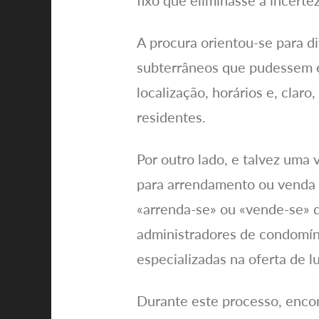
fixo que eliminasse a incertez
A procura orientou-se para di
subterrâneos que pudessem ex
localização, horários e, clar
residentes.
Por outro lado, e talvez uma 
para arrendamento ou venda no
«arrenda-se» ou «vende-se» q
administradores de condomín
especializadas na oferta de l
Durante este processo, encon