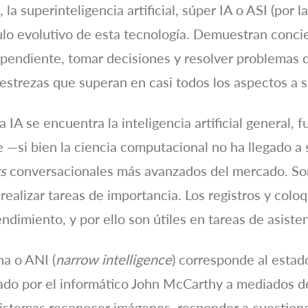
la superinteligencia artificial, súper IA o ASI (por l
culo evolutivo de esta tecnología. Demuestran conci
endiente, tomar decisiones y resolver problemas de
estrezas que superan en casi todos los aspectos a
IA se encuentra la inteligencia artificial general, f
e —si bien la ciencia computacional no ha llegado a
s
conversacionales más avanzados del mercado. So
ealizar tareas de importancia. Los registros y coloq
imiento, y por ello son útiles en tareas de asisten
ha o ANI (
narrow intelligence
) corresponde al estado
uñado por el informático John McCarthy a mediados de
sistemas reconocer imágenes, responder a cuestiones 