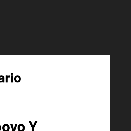
ario
poyo Y