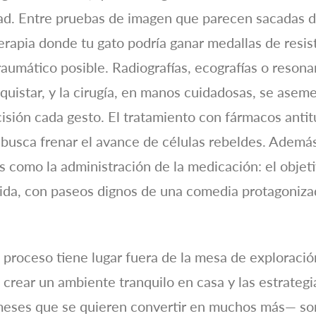
dad. Entre pruebas de imagen que parecen sacadas d
erapia donde tu gato podría ganar medallas de resis
raumático posible. Radiografías, ecografías o reson
onquistar, y la cirugía, en manos cuidadosas, se asem
isión cada gesto. El tratamiento con fármacos antit
 busca frenar el avance de células rebeldes. Además, 
es como la administración de la medicación: el obje
ida, con paseos dignos de una comedia protagonizad
 proceso tiene lugar fuera de la mesa de exploraci
 crear un ambiente tranquilo en casa y las estrategi
eses que se quieren convertir en muchos más— son