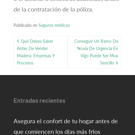
de la contratación de la póliza.
Publicado en
Seguros médicos
Navegación
Qué Debes Saber
Conseguir Un Ramo De
de
Antes De Vender
Novia De Urgencia En
entradas
Madera: Empresas Y
Vigo Puede Ser Muy
Procesos
Sencillo
Entradas recientes
Asegura el confort de tu hogar antes de
que comiencen los días más fríos